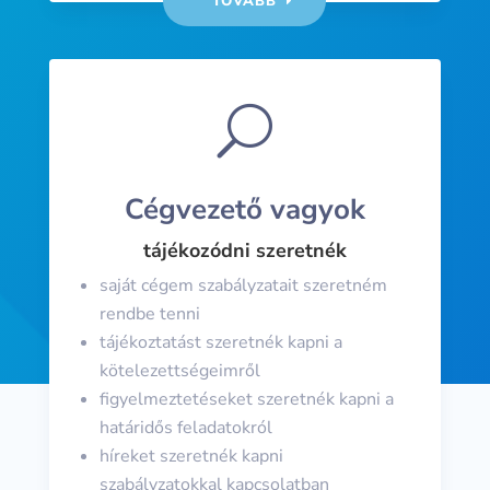
TOVÁBB
U
Cégvezető vagyok
tájékozódni szeretnék
saját cégem szabályzatait szeretném
rendbe tenni
tájékoztatást szeretnék kapni a
kötelezettségeimről
figyelmeztetéseket szeretnék kapni a
határidős feladatokról
híreket szeretnék kapni
szabályzatokkal kapcsolatban