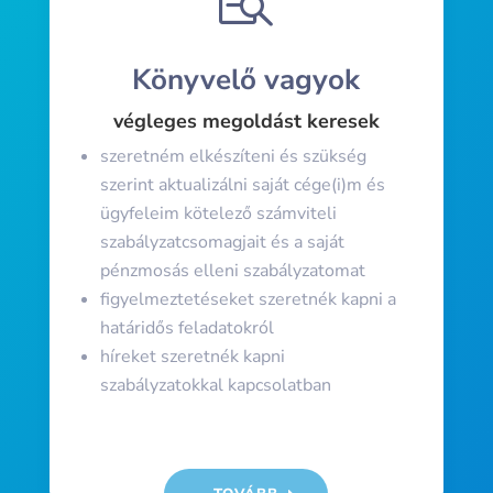

Könyvelő vagyok
végleges megoldást keresek
szeretném elkészíteni és szükség
szerint aktualizálni saját cége(i)m és
ügyfeleim kötelező számviteli
szabályzatcsomagjait és a saját
pénzmosás elleni szabályzatomat
figyelmeztetéseket szeretnék kapni a
határidős feladatokról
híreket szeretnék kapni
szabályzatokkal kapcsolatban