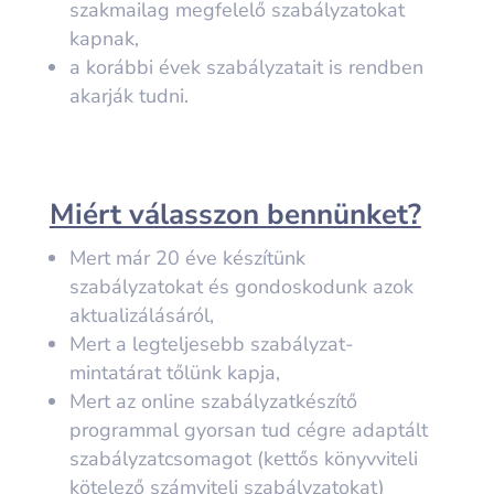
szakmailag megfelelő szabályzatokat
kapnak,
a korábbi évek szabályzatait is rendben
akarják tudni.
Miért válasszon bennünket?
Mert már
20 éve készítünk
szabályzatokat
és gondoskodunk azok
aktualizálásáról,
Mert a
legteljesebb szabályzat-
mintatárat
tőlünk kapja,
Mert az
online szabályzatkészítő
program
mal gyorsan tud cégre adaptált
szabályzatcsomagot (kettős könyvviteli
kötelező számviteli szabályzatokat)