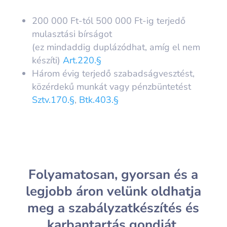
200 000 Ft-tól 500 000 Ft-ig terjedő
mulasztási bírságot
(ez mindaddig duplázódhat, amíg el nem
készíti)
Art.220.§
Három évig terjedő szabadságvesztést,
közérdekű munkát vagy pénzbüntetést
Sztv.170.§
,
Btk.403.§
Folyamatosan, gyorsan és a
legjobb áron
velünk oldhatja
meg a szabályzatkészítés és
karbantartás gondját.