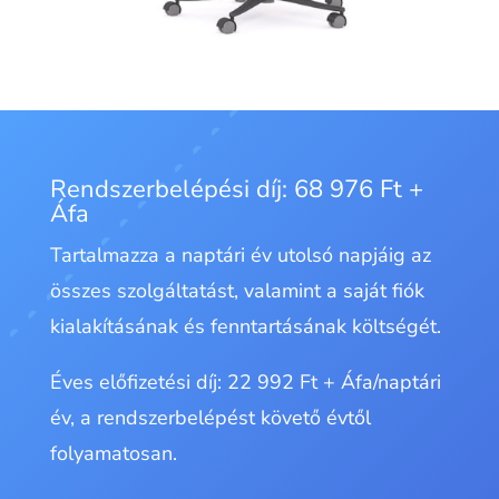
Rendszerbelépési díj: 68 976 Ft +
Áfa
Tartalmazza a naptári év utolsó napjáig az
összes szolgáltatást, valamint a saját fiók
kialakításának és fenntartásának költségét.
Éves előfizetési díj: 22 992 Ft + Áfa/naptári
év, a rendszerbelépést követő évtől
folyamatosan.