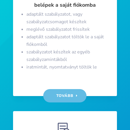
belépek a saját fiókomba
adaptált szabályzatot, vagy
szabályzatcsomagot készítek
meglévő szabályzatot frissítek
adaptált szabályzatot töltök le a saját
fiókomból
szabályzatot készítek az egyéb
szabályzamintákból
iratmintát, nyomtatványt töltök le
TOVÁBB