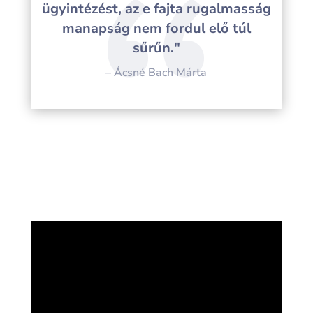
ügyintézést, az e fajta rugalmasság
manapság nem fordul elő túl
sűrűn."
– Ácsné Bach Márta