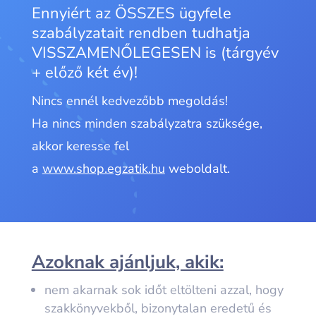
Ennyiért az ÖSSZES ügyfele
szabályzatait rendben tudhatja
VISSZAMENŐLEGESEN is
(tárgyév
+ előző két év)!
Nincs ennél kedvezőbb megoldás!
Ha nincs minden szabályzatra szüksége,
akkor keresse fel
a
www.shop.egzatik.hu
weboldalt.
Azoknak ajánljuk, akik:
nem akarnak sok időt eltölteni azzal, hogy
szakkönyvekből, bizonytalan eredetű és