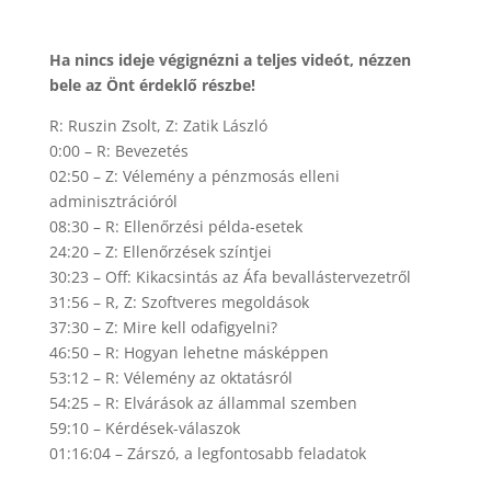
Ha nincs ideje végignézni a teljes videót, nézzen
bele az Önt érdeklő részbe!
R: Ruszin Zsolt, Z: Zatik László
0:00 – R: Bevezetés
02:50 – Z: Vélemény a pénzmosás elleni
adminisztrációról
08:30 – R: Ellenőrzési példa-esetek
24:20 – Z: Ellenőrzések színtjei
30:23 – Off: Kikacsintás az Áfa bevallástervezetről
31:56 – R, Z: Szoftveres megoldások
37:30 – Z: Mire kell odafigyelni?
46:50 – R: Hogyan lehetne másképpen
53:12 – R: Vélemény az oktatásról
54:25 – R: Elvárások az állammal szemben
59:10 – Kérdések-válaszok
01:16:04 – Zárszó, a legfontosabb feladatok