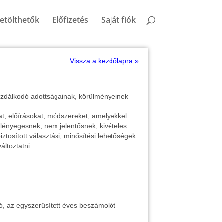
etölthetők
Előfizetés
Saját fiók